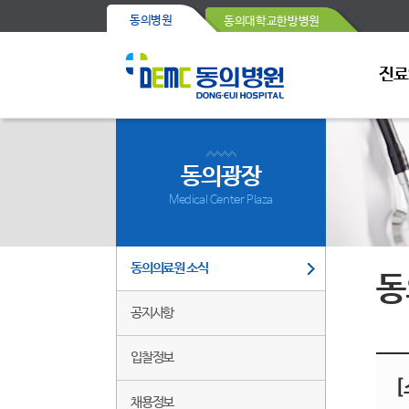
동의병원
동의대학교한방병원
진료
동의광장
Medical Center Plaza
동의의료원 소식
동
공지사항
입찰정보
[
채용정보