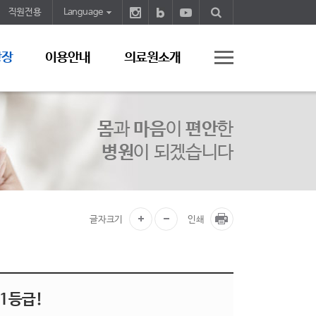
직원전용
Language
광장
이용안내
의료원소개
몸
과
마음
이
편안
한
병원
이 되겠습니다
글자크기
인쇄
 1등급!