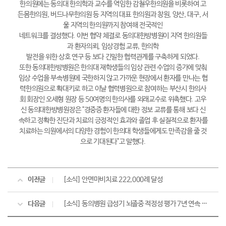
한의원에는 동의대 한의학과 교수를 역임한 감철우한의원을 비롯하여 고
든몸한의원, 버드나무한의원 등 지역의 대표 한의원과 창원, 양산, 대구, 서
울 지역의 한의원까지 참여해 전국적인
네트워크를 결성했다. 이번 협약 체결로 동의대한방병원이 지역 한의원들
과 환자의뢰, 임상경험 교류, 한의학
발전을 위한 상호 연구 등 보다 긴밀한 협력관계를 구축하게 되었다.
또한 동의대한방병원은 한의대 재학생들의 임상 관련 수업의 증가에 맞춰
임상 수업을 부속병원에 국한하지 않고 가까운 현장에서 환자를 만나는 협
력한의원으로 확대키로 하고 이날 협력병원으로 참여하는 부산시 한의사
회 회장인 오세형 원장 등 50여명의 한의사를 외래교수로 위촉했다. 고우
신 동의대한방병원장은 "경중증 환자들에 대한 정보 교류를 통해 보다 신
속하고 정확한 진단과 치료의 긍정적인 효과와 졸업 후 실질적으로 환자를
치료하는 의원에서의 다양한 경험이 한의대 학생들에게도 만족감을 줄 것
으로 기대된다"고 말했다.
이전글
[소식] 안면마비치료 222,000례 달성
다음글
[소식] 동의병원 급성기 뇌졸중 적정성 평가 7년 연속 1등급!