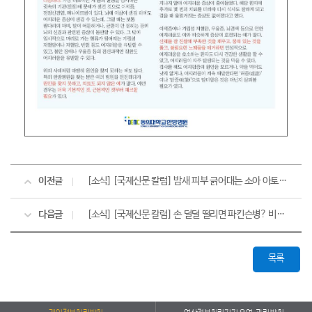
이전글
[소식] [국제신문 칼럼] 밤새 피부 긁어대는 소아 아토피... 면역기능·생활습관 개선해야
다음글
[소식] [국제신문 칼럼] 손 덜덜 떨리면 파킨슨병? 비슷한 듯 다른 '본태성 떨림'
목록