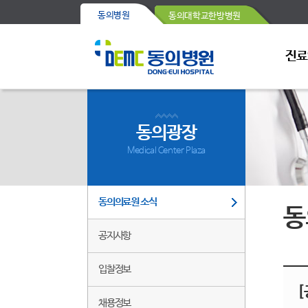
동의병원
동의대학교한방병원
진료
동의광장
Medical Center Plaza
동의의료원 소식
동
공지사항
입찰정보
[
채용정보