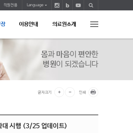
직원전용
Language
광장
이용안내
의료원소개
몸
과
마음
이
편안
한
병원
이 되겠습니다
글자크기
인쇄
대 시행 (3/25 업데이트)