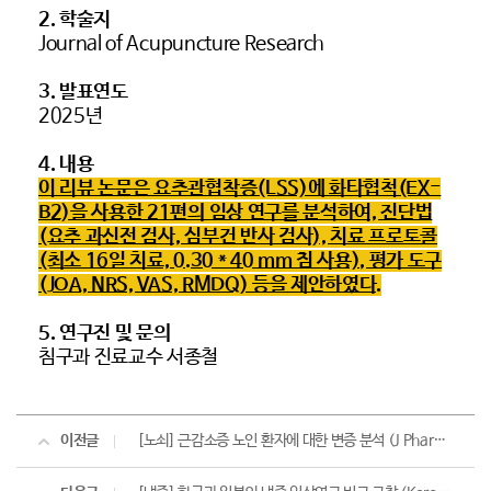
2.
학술지
Journal of Acupuncture Research
3.
발표연도
2025년
4.
내용
이 리뷰 논문은 요추관협착증(LSS)에 화타협척(EX-
B2)을 사용한 21편의 임상 연구를 분석하여, 진단법
(요추 과신전 검사, 심부건 반사 검사), 치료 프로토콜
(최소 16일 치료, 0.30 * 40 mm 침 사용), 평가 도구
(JOA, NRS, VAS, RMDQ) 등을 제안하였다.
5.
연구진 및 문의
침구과 진료교수 서종철
이전글
[노쇠] 근감소증 노인 환자에 대한 변증 분석 (J Pharmacopuncture, 2025)