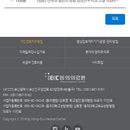
다음글
[냉증] 한국과 일본의 냉증 임상연구 비교 고찰 (Korean J Orient Int Med, 2025)
목록
개인정보처리방침
영상정보처리기기 운영·관리 방침
이메일무단수집거부
환자의 권리와 의무
비급여 진료비용
사이트맵
(47227) 부산광역시 부산진구 양정로 62(양정역 4번 출구)
TEL : (051) 867-5101
FAX : (051) 867-5162
사업자등록번호 : 605-82-04243
(동의병원) 상호명 : 학교법인 동의병원
대표자 : 이인옥
사업자등록번호 : 605-82-04239
(동의대학교한방병원) 상호명 : 동의대학교부속한방병원
대표자 : 이인옥
Copyright ⓒ 2018 by Dong-Eui Medical Center.