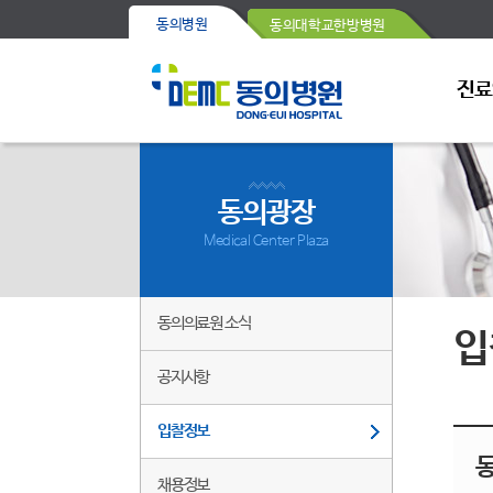
동의병원
동의대학교한방병원
진료
동의광장
Medical Center Plaza
동의의료원 소식
입
공지사항
입찰정보
동
채용정보