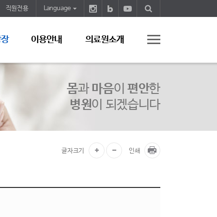
직원전용
Language
광장
이용안내
의료원소개
몸
과
마음
이
편안
한
병원
이 되겠습니다
글자크기
인쇄