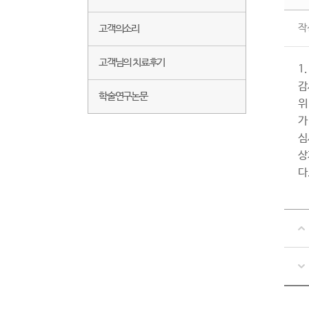
작
고객의소리
고객님의 치료후기
1
감
학술연구논문
위
가
심
상
다