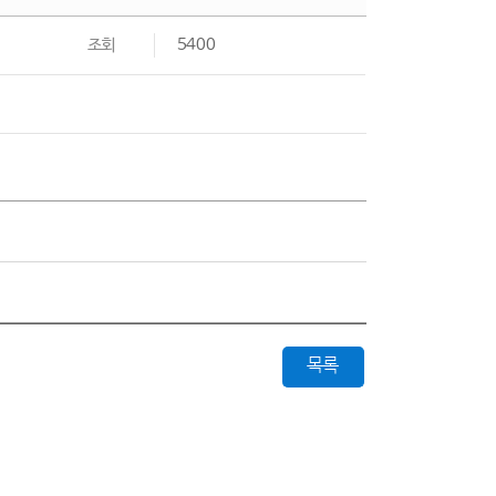
조회
5400
목록