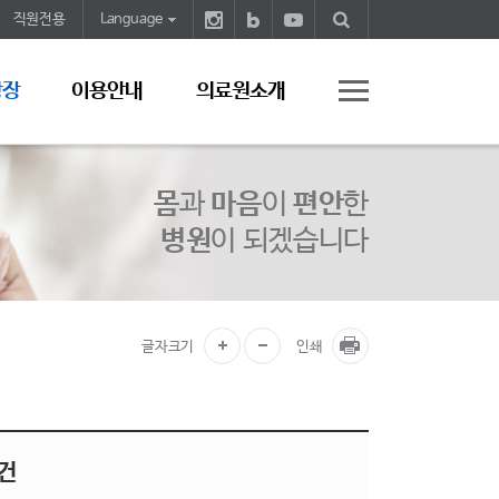
직원전용
Language
광장
이용안내
의료원소개
몸
과
마음
이
편안
한
병원
이 되겠습니다
글자크기
인쇄
고건