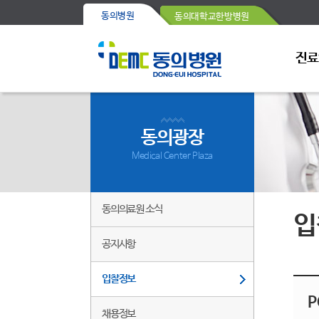
동의병원
동의대학교한방병원
진료
동의광장
Medical Center Plaza
동의의료원 소식
입
공지사항
입찰정보
P
채용정보