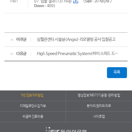
File1
07. 입찰 결과(13).hwp
(
Size
: 20 Kbyte /
Down
: 400)
이전글
심혈관센터 시술실(Angio) 리모델링 공사 입찰공고
다음글
High Speed Pneumatic System(하이 스피드 드릴) 1대 입찰공고
목록
개인정보처리방침
영상정보처리기기 운영·관리 방침
이메일무단수집거부
환자의 권리와 의무
비급여 진료비용
사이트맵