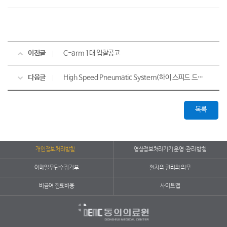
이전글
C-arm 1대 입찰공고
다음글
High Speed Pneumatic System(하이 스피드 드릴) 1대 입찰결과
목록
개인정보처리방침
영상정보처리기기 운영·관리 방침
이메일무단수집거부
환자의 권리와 의무
비급여 진료비용
사이트맵