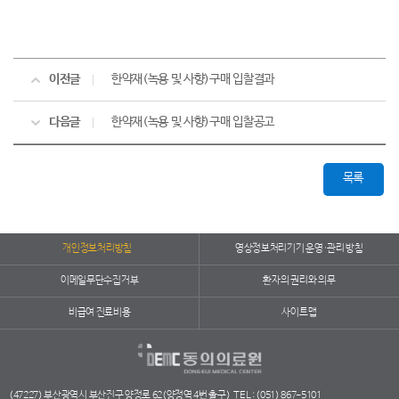
이전글
한약재(녹용 및 사향)구매 입찰결과
다음글
한약재(녹용 및 사향)구매 입찰공고
목록
개인정보처리방침
영상정보처리기기 운영·관리 방침
이메일무단수집거부
환자의 권리와 의무
비급여 진료비용
사이트맵
(47227) 부산광역시 부산진구 양정로 62(양정역 4번 출구)
TEL : (051) 867-5101