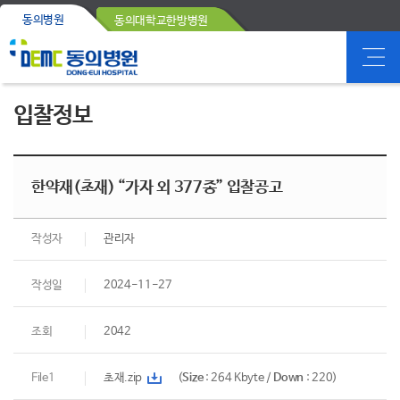
동의병원
동의대학교한방병원
입찰정보
한약재(초재) “가자 외 377종” 입찰공고
작성자
관리자
작성일
2024-11-27
조회
2042
File1
초재.zip
(
Size
: 264 Kbyte /
Down
: 220)