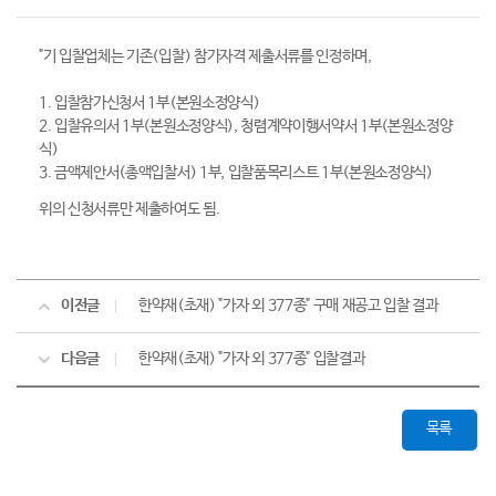
"기 입찰업체는 기존(입찰) 참가자격 제출서류를 인정하며,
1. 입찰참가신청서 1부(본원소정양식)
2. 입찰유의서 1부(본원소정양식), 청렴계약이행서약서 1부(본원소정양
식)
3. 금액제안서(총액입찰서) 1부, 입찰품목리스트 1부(본원소정양식)
위의 신청서류만 제출하여도 됨.
이전글
한약재(초재) "가자 외 377종" 구매 재공고 입찰 결과
다음글
한약재(초재) "가자 외 377종" 입찰결과
목록