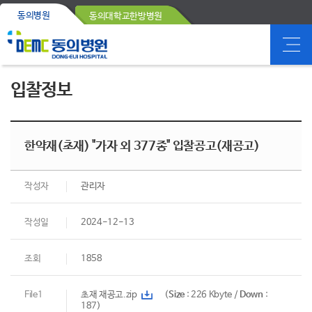
동의병원
동의대학교한방병원
입찰정보
한약재(초재) "가자 외 377종" 입찰공고(재공고)
작성자
관리자
작성일
2024-12-13
조회
1858
File1
초재 재공고.zip
(
Size
: 226 Kbyte /
Down
:
187)