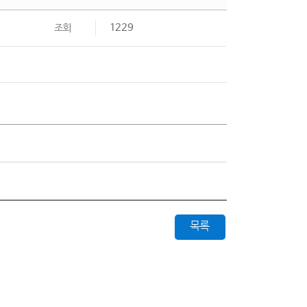
조회
1229
목록