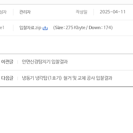
성자
관리자
작성일
2025-04-11
le1
입찰자료.zip
(
Size
: 275 Kbyte /
Down
: 174)
이전글
안면신경탐지기 입찰결과
다음글
냉동기 냉각탑(1호기) 철거 및 교체 공사 입찰결과