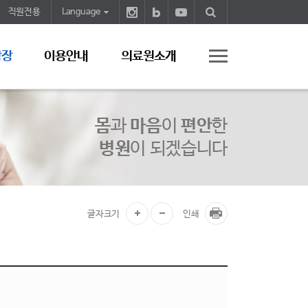
직원전용
Language
광장
이용안내
의료원소개
몸
과
마음
이
편안
한
병원
이 되겠습니다
글자크기
인쇄