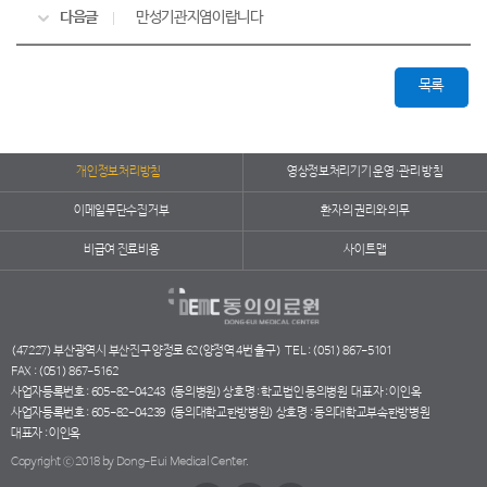
다음글
만성기관지염이랍니다
목록
개인정보처리방침
영상정보처리기기 운영·관리 방침
이메일무단수집거부
환자의 권리와 의무
비급여 진료비용
사이트맵
(47227) 부산광역시 부산진구 양정로 62(양정역 4번 출구)
TEL : (051) 867-5101
FAX : (051) 867-5162
사업자등록번호 : 605-82-04243
(동의병원) 상호명 : 학교법인 동의병원
대표자 : 이인옥
사업자등록번호 : 605-82-04239
(동의대학교한방병원) 상호명 : 동의대학교부속한방병원
대표자 : 이인옥
Copyright ⓒ 2018 by Dong-Eui Medical Center.