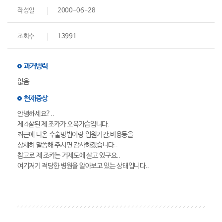
작성일
2000-06-28
조회수
13991
과거병력
없음
현재증상
안녕하세요?..
제 4살된 제 조카가 오목가슴입니다.
최근에 나온 수술방법이랑 입원기간,비용등을
상세히 말씀해 주시면 감사하겠습니다..
참고로 제 조카는 거제도에 살고 있구요..
여기저기 적당한 병원을 알아보고 있는 상태입니다..