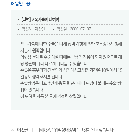
답변내용
[답변]오목가슴에 대하여
작성자
제창민
작성일
2000-07-07
오목가슴에 대한 수술은 대개 흉벽 기형에 의한 호흡장애시 행해
지는게 원칙입니다
외형상 문제로 수술하실 때에는 보험의 적용이 되지 않으므로 해
당 병원에 따라 다르게 나타날 수 있습니다
수술은 흉부외과 전문의와 상의하시고 입원기간은 10일에서 15
일정도 생각하시면 됩니다
수술방법은 대표적인게 흉골을 잘라내어 뒤집어 붙이는 수술 방
법이 있습니다
이 또한 환자를 본 후에 결정될 상황입니다
이전글
MRSA? 위막성대장염? 그것이 알고싶습니다