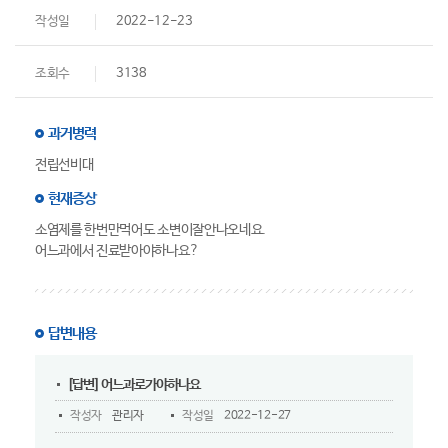
작성일
2022-12-23
조회수
3138
과거병력
전립선비대
현재증상
소염제를 한번만먹어도 소변이잘안나오네요.
어느과에서 진료받아야하나요?
답변내용
[답변] 어느과로가야하나요
작성자
관리자
작성일
2022-12-27