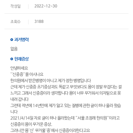
작성일
2022-12-30
조회수
3188
과거병력
없음
현재증상
안녕하세요
''신중증''을 아시나요
한의원에서 받은병명이 아니고 제가 정한 병명입니다
근데 제가 신중증 초기증상과도 똑같고 무엇보다도 몸이 정말 무겁다는 걸
느끼고 그래서 신중증이라 생각합니다 몸이 너무 무거워서 의자밑으로 못
내려 갑니다
그런데 작년에 14년만에 제가 앓고 있는 질병에 관한 글이 하나 올라 왔습
니다
2021/4/14일 자로 글이 하나 올라왔는데 ''서울 조정래 한의원''이라고
신중증이 몸이 무거운 증상,
그러니깐 몸'신' 무거울'중'해서 신중증이라한다고요