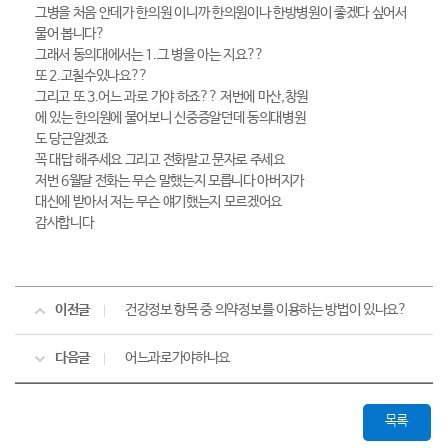
그병을 처음 안데가 한의원 이니까 한의원이나 한방병원이 좋겠다 싶어서
물어 봅니다?
그래서 동의대에서는 1.그 병을 아는 지요??
또 2.고칠수있나요??
그리고 또 3.어느 과로 가야 하죠?? 저번에 마산,창원
에 있는 한의원에 물어보니 신중증알던데 동의대병원
도 당근알겠죠
꼭 대답 해주세요 그리고 전화말고 문자로 주세요
저번 6월달 전화는 무슨 말했는지 모릅니다 아버지가
대신에 받아서 저는 무슨 얘기했는지 모르겠어요
감사합니다
이전글
건강정보 항목 중 의약정보를 이용하는 방법이 있나요?
다음글
어느과로가야하나요
목록