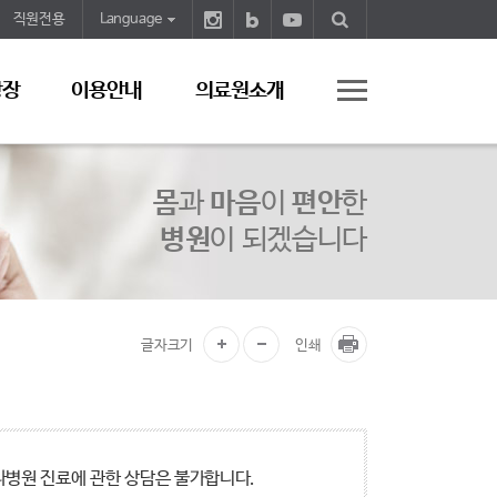
직원전용
Language
광장
이용안내
의료원소개
몸
과
마음
이
편안
한
병원
이 되겠습니다
글자크기
인쇄
타병원 진료에 관한 상담은 불가합니다.