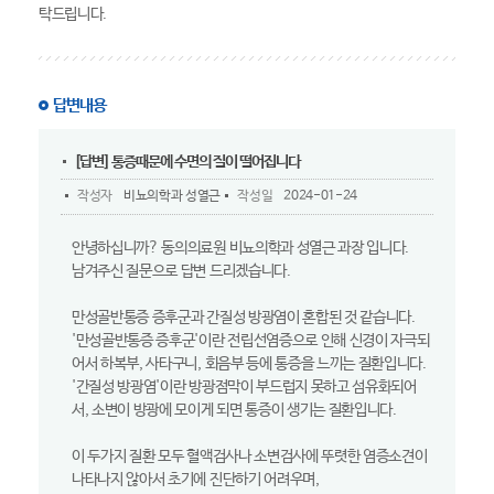
탁드립니다.
답변내용
[답변] 통증때문에 수면의 질이 떨어집니다
작성자
비뇨의학과 성열근
작성일
2024-01-24
안녕하십니까? 동의의료원 비뇨의학과 성열근 과장 입니다.
남겨주신 질문으로 답변 드리겠습니다.
만성골반통증 증후군과 간질성 방광염이 혼합된 것 같습니다.
'만성골반통증 증후군'이란 전립선염증으로 인해 신경이 자극되
어서 하복부, 사타구니, 회음부 등에 통증을 느끼는 질환입니다.
'간질성 방광염'이란 방광점막이 부드럽지 못하고 섬유화되어
서, 소변이 방광에 모이게 되면 통증이 생기는 질환입니다.
이 두가지 질환 모두 혈액검사나 소변검사에 뚜렷한 염증소견이
나타나지 않아서 초기에 진단하기 어려우며,