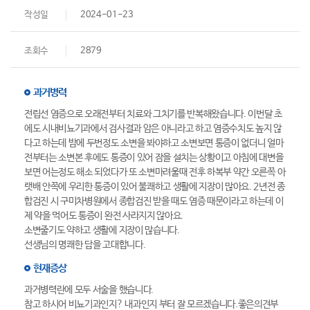
작성일
2024-01-23
조회수
2879
과거병력
전립선 염증으로 오래전부터 치료와 그치기를 반복해왔습니다. 이번달 초
에도 시내비뇨기과에서 검사결과 암은 아니라고 하고 염증수치도 높지 않
다고 하는데 밤에 두번정도 소변을 봐야하고 소변보면 통증이 없더니 얼마
전부터는 소변본 후에도 통증이 있어 잠을 설치는 상황이고 아침에 대변을
보면 어는정도 해소 되었다가 또 소변마려울때 전후 하복부 약간 오른쪽 아
랫배 안쪽에 우리한 통증이 있어 불쾌하고 생활에 지장이 많아요. 2년전 종
합검진 시 구미차병원에서 종합검진 받을 때도 염증 때문이라고 하는데 이
제 약을 먹어도 통증이 완전 사라지지 않아요.
소변줄기도 약하고 생활에 지장이 많습니다.
선생님의 명쾌한 답을 고대합니다.
현재증상
과거병력란에 모두 서술을 했습니다.
참고 하시어 비뇨기과인지? 내과인지 부터 잘 모르겠습니다.좋은의견부