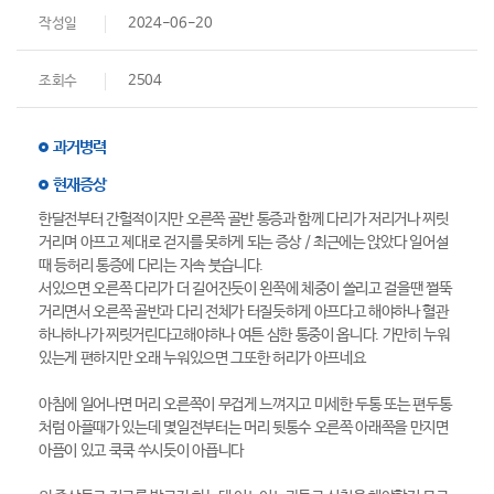
작성일
2024-06-20
조회수
2504
과거병력
현재증상
한달전부터 간헐적이지만 오른쪽 골반 통증과 함께 다리가 저리거나 찌릿
거리며 아프고 제대로 걷지를 못하게 되는 증상 / 최근에는 앉았다 일어설
때 등허리 통증에 다리는 지속 붓습니다.
서있으면 오른쪽 다리가 더 길어진듯이 왼쪽에 체중이 쏠리고 걸을땐 쩔뚝
거리면서 오른쪽 골반과 다리 전체가 터질듯하게 아프다고 해야하나 혈관
하나하나가 찌릿거린다고해야하나 여튼 심한 통중이 옵니다. 가만히 누워
있는게 편하지만 오래 누워있으면 그또한 허리가 아프네요
아침에 일어나면 머리 오른쪽이 무겁게 느껴지고 미세한 두통 또는 편두통
처럼 아플때가 있는데 몇일전부터는 머리 뒷통수 오른쪽 아래쪽을 만지면
아픔이 있고 쿡쿡 쑤시듯이 아픕니다