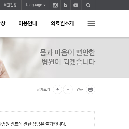
직원전용
Language
광장
이용안내
의료원소개
몸
과
마음
이
편안
한
병원
이 되겠습니다
글자크기
인쇄
타병원 진료에 관한 상담은 불가합니다.