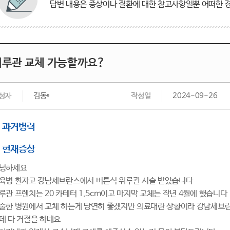
답변 내용은 증상이나 질환에 대한 참고사항일뿐 어떠한 경
위루관 교체 가능할까요?
성자
김동*
작성일
2024-09-26
과거병력
현재증상
녕하세요
육병 환자고 강남세브란스에서 버튼식 위루관 시술 받았습니다
루관 프렌치는 20 카테터 1.5cm이고 마지막 교체는 작년 4월에 했습니다
술한 병원에서 교체 하는게 당연히 좋겠지만 의료대란 상황이라 강남세브란
데 다 거절을 하네요