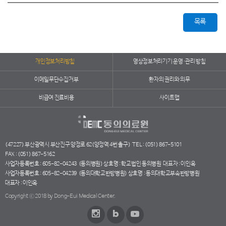
목록
개인정보처리방침
영상정보처리기기 운영·관리 방침
이메일무단수집거부
환자의 권리와 의무
비급여 진료비용
사이트맵
(47227) 부산광역시 부산진구 양정로 62(양정역 4번 출구)
TEL : (051) 867-5101
FAX : (051) 867-5162
사업자등록번호 : 605-82-04243
(동의병원) 상호명 : 학교법인 동의병원
대표자 : 이인옥
사업자등록번호 : 605-82-04239
(동의대학교한방병원) 상호명 : 동의대학교부속한방병원
대표자 : 이인옥
Copyright ⓒ 2018 by Dong-Eui Medical Center.