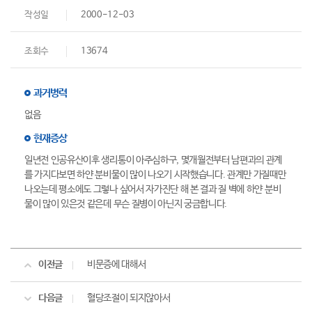
작성일
2000-12-03
조회수
13674
과거병력
없음
현재증상
일년전 인공유산이후 생리통이 아주심하구, 몇개월전부터 남편과의 관계
를 가지다보면 하얀 분비물이 많이 나오기 시작했습니다. 관계만 가질때만
나오는데 평소에도 그렇나 싶어서 자가진단 해 본 결과 질 벽에 하얀 분비
물이 많이 있은것 같은데 무슨 질병이 아닌지 궁금합니다.
이전글
비문증에 대해서
다음글
혈당조절이 되지않아서