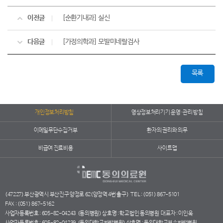
이전글
[순환기내과] 실신
다음글
[가정의학과] 모발미네랄검사
목록
개인정보처리방침
영상정보처리기기 운영·관리 방침
이메일무단수집거부
환자의 권리와 의무
비급여 진료비용
사이트맵
(47227) 부산광역시 부산진구 양정로 62(양정역 4번 출구)
TEL : (051) 867-5101
FAX : (051) 867-5162
사업자등록번호 : 605-82-04243
(동의병원) 상호명 : 학교법인 동의병원
대표자 : 이인옥
사업자등록번호 : 605-82-04239
(동의대학교한방병원) 상호명 : 동의대학교부속한방병원