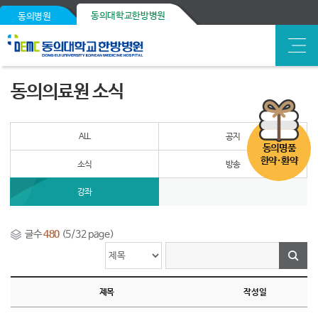
동의대학교한방병원
동의병원
동의의료원 소식
ALL
공지
동의명품
한약·환약
소식
방송
강좌
글수
480
(5/32 page)
제목
작성일