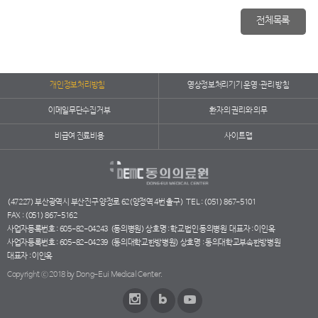
전체목록
개인정보처리방침
영상정보처리기기 운영·관리 방침
이메일무단수집거부
환자의 권리와 의무
비급여 진료비용
사이트맵
(47227) 부산광역시 부산진구 양정로 62(양정역 4번 출구)
TEL : (051) 867-5101
FAX : (051) 867-5162
사업자등록번호 : 605-82-04243
(동의병원) 상호명 : 학교법인 동의병원
대표자 : 이인옥
사업자등록번호 : 605-82-04239
(동의대학교한방병원) 상호명 : 동의대학교부속한방병원
대표자 : 이인옥
Copyright ⓒ 2018 by Dong-Eui Medical Center.