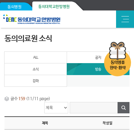
동의대학교한방병원
동의병원
동의의료원 소식
ALL
공지
동의명품
한약·환약
소식
방송
강좌
글수
159
(11/11 page)
제목
작성일