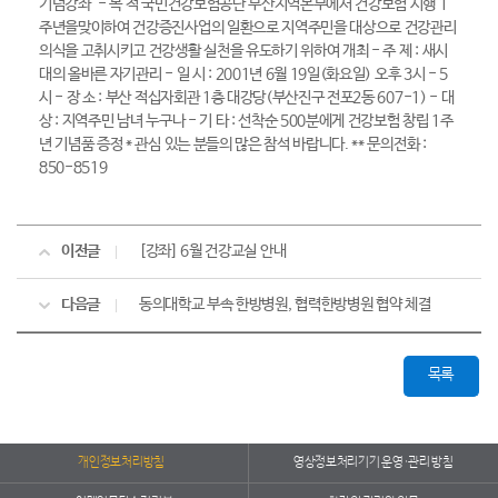
기념강좌" - 목 적 국민건강보험공단 부산지역본부에서 건강보험 시행 1
주년을맞이하여 건강증진사업의 일환으로 지역주민을 대상으로 건강관리
의식을 고취시키고 건강생활 실천을 유도하기 위하여 개최 - 주 제 : 새시
대의 올바른 자기관리 - 일 시 : 2001년 6월 19일(화요일) 오후 3시 - 5
시 - 장 소 : 부산 적십자회관 1층 대강당(부산진구 전포2동 607-1) - 대
상 : 지역주민 남녀 누구나 - 기 타 : 선착순 500분에게 건강보험 창립 1주
년 기념품 증정 * 관심 있는 분들의 많은 참석 바랍니다. ** 문의전화 :
850-8519
이전글
[강좌] 6월 건강교실 안내
다음글
동의대학교 부속 한방병원, 협력한방병원 협약 체결
목록
개인정보처리방침
영상정보처리기기 운영·관리 방침