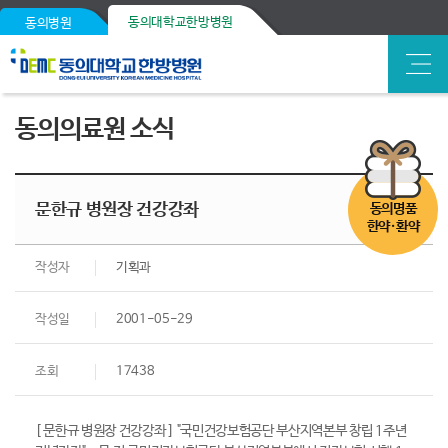
동의대학교한방병원
동의병원
동의의료원 소식
문한규 병원장 건강강좌
동의명품
한약·환약
작성자
기획과
작성일
2001-05-29
조회
17438
[ 문한규 병원장 건강강좌 ] "국민건강보험공단 부산지역본부 창립 1주년