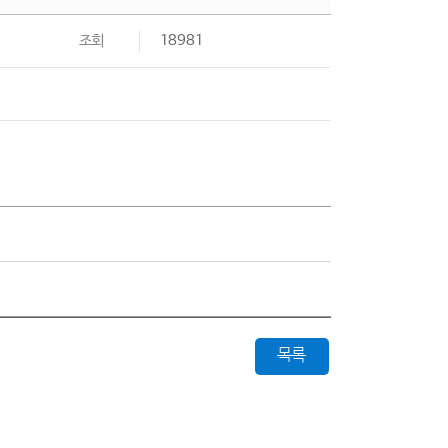
조회
18981
목록