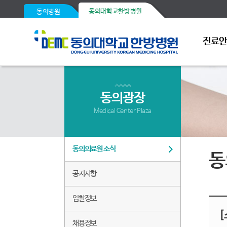
동의대학교한방병원
동의병원
진료
동의광장
Medical Center Plaza
동의의료원 소식
동
공지사항
입찰정보
[
채용정보