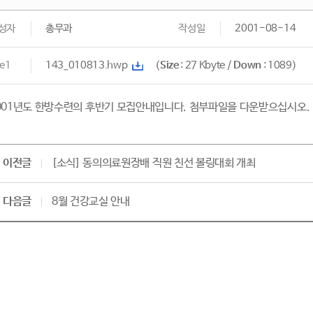
성자
총무과
작성일
2001-08-14
le1
143_010813.hwp
(
Size
: 27 Kbyte /
Down
: 1089)
001년도 한방수련의 후반기 모집안내입니다. 첨부파일을 다운받으십시오.
이전글
[소식] 동의의료원장배 직원 친선 볼링대회 개최
다음글
8월 건강교실 안내