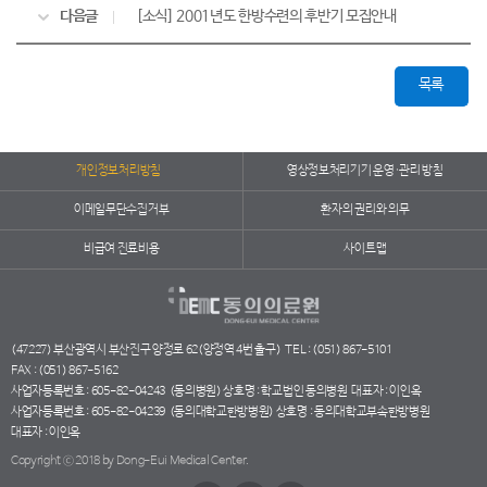
다음글
[소식] 2001년도 한방수련의 후반기 모집안내
목록
개인정보처리방침
영상정보처리기기 운영·관리 방침
이메일무단수집거부
환자의 권리와 의무
비급여 진료비용
사이트맵
(47227) 부산광역시 부산진구 양정로 62(양정역 4번 출구)
TEL : (051) 867-5101
FAX : (051) 867-5162
사업자등록번호 : 605-82-04243
(동의병원) 상호명 : 학교법인 동의병원
대표자 : 이인옥
사업자등록번호 : 605-82-04239
(동의대학교한방병원) 상호명 : 동의대학교부속한방병원
대표자 : 이인옥
Copyright ⓒ 2018 by Dong-Eui Medical Center.