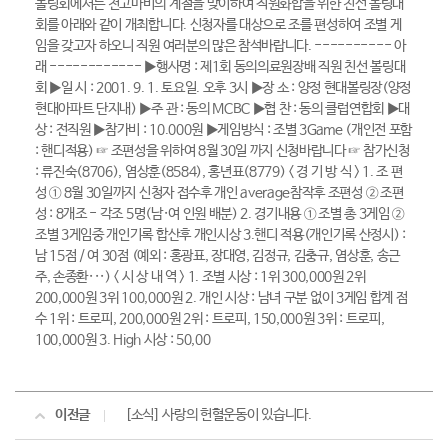
볼링회에서는 천고마비의 계절을 맞이하여 직원화합을 위한 친선 볼링대
회를 아래와 같이 개최합니다. 신청자를 대상으로 조를 편성하여 조별 게
임을 갖고자 하오니 직원 여러분의 많은 참석바랍니다. ---------- 아
래 ------------ ▶행사명 : 제1회 동의의료원장배 직원 친선 볼링대
회 ▶일 시 : 2001. 9. 1. 토요일. 오후 3시 ▶장 소 : 양정 현대볼링장(양정
현대아파트 단지내) ▶주 관 : 동의 MCBC ▶협 찬 : 동의 클럽연합회 ▶대
상 : 전직원 ▶참가비 : 10.000원 ▶게임방식 : 조별 3Game (개인전 포함
: 핸디적용) ☞ 조편성을 위하여 8월 30일 까지 신청바랍니다 ☞ 참가신청
: 류진숙(8706), 염상훈(8584), 홍년표(8779) < 경 기 방 식 > 1. 조 편
성 ① 8월 30일까지 신청자 접수후 개인 average참작후 조편성 ② 조편
성 : 8개조 - 각조 5명(남·여 인원 배분) 2. 경기내용 ① 조별 총 3게임 ②
조별 3게임중 개인기록 합산후 개인시상 3.핸디 적용(개인기록 산정시) :
남 15점 / 여 30점 (예외 : 홍광표, 장대영, 김정규, 김충규, 염상훈, 송근
주, 손종환···) < 시 상 내 역 > 1. 조별 시상 : 1위 300,000원 2위
200,000원 3위 100,000원 2. 개인 시상 : 남녀 구분 없이 3게임 합계 점
수 1위 : 트로피, 200,000원 2위 : 트로피, 150,000원 3위 : 트로피,
100,000원 3. High 시상 : 50,00
이전글
[소식] 사랑의 헌혈운동이 있습니다.