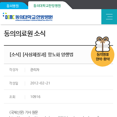
동의대학교한방병원
동의병원
동의의료원 소식
[소식] [사상체질과] 항노화 양생법
동의명품
한약·환약
작성자
관리자
작성일
2012-02-21
조회
10916
<국제신문> 기사 원문