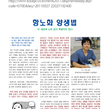
http://www.kookje.co.kr/news2011/asp/newsbody.asp?
code=0700&key=20110927.22027192400