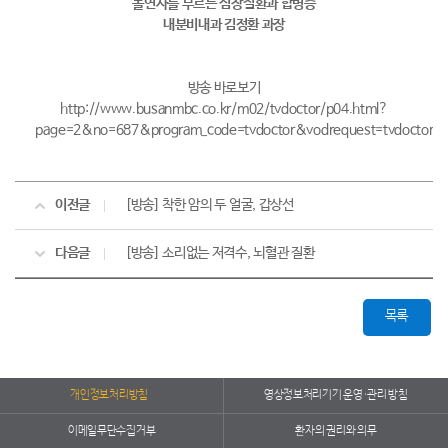
돌연사를 부르는 심장질환과 합병증
내분비내과 김정환 과장
방송 바로보기
http://www.busanmbc.co.kr/m02/tvdoctor/p04.html?
page=2&no=687&program_code=tvdoctor&vodrequest=tvdoctor/2
이전글
[방송] 착한 암의 두 얼굴, 갑상선
다음글
[방송] 소리없는 저격수, 뇌혈관 질환
목록
개인정보처리방침
영상정보처리기기 운영·관리 방침
이메일무단수집거부
환자의 권리와 의무