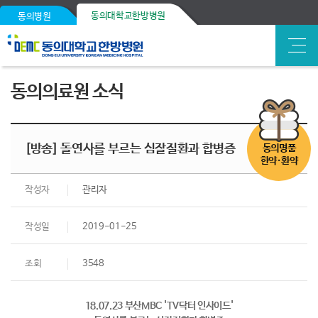
동의대학교한방병원
동의병원
동의의료원 소식
[방송] 돌연사를 부르는 심잘질환과 합병증
동의명품
한약·환약
작성자
관리자
작성일
2019-01-25
조회
3548
18.07.23 부산MBC 'TV닥터 인사이드'