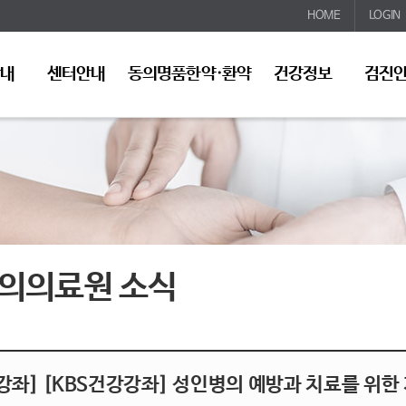
HOME
LOGIN
안내
센터안내
동의명품한약·환약
건강정보
검진
의의료원 소식
강좌] [KBS건강강좌] 성인병의 예방과 치료를 위한 