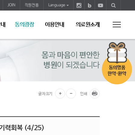
JOIN
직원전용
Language
안내
동의광장
이용안내
의료원소개
몸
과
마음
이
편안
한
병원
이 되겠습니다
동의명품
한약·환약
글자크기
인쇄
기력회복 (4/25)