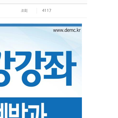
조회
4117