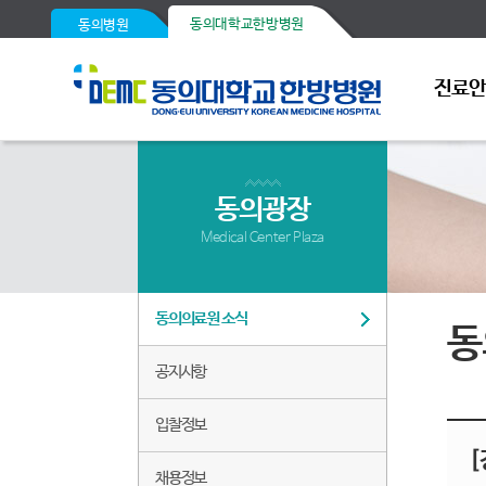
동의대학교한방병원
동의병원
진료
동의광장
Medical Center Plaza
동의의료원 소식
동
공지사항
입찰정보
[
채용정보