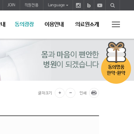
JOIN
직원전용
Language
안내
동의광장
이용안내
의료원소개
몸
과
마음
이
편안
한
병원
이 되겠습니다
동의명품
한약·환약
글자크기
인쇄