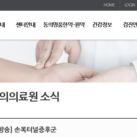
HOME
LOGIN
안내
센터안내
동의명품한약·환약
건강정보
검진
의의료원 소식
[방송] 손목터널증후군