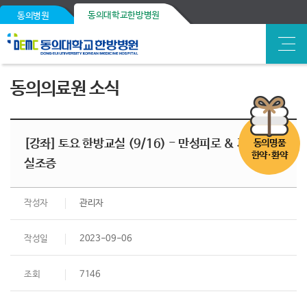
동의대학교한방병원
동의병원
동의의료원 소식
[강좌] 토요 한방교실 (9/16) - 만성피로 & 자율신경
동의명품
한약·환약
실조증
작성자
관리자
작성일
2023-09-06
조회
7146