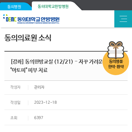
동의대학교한방병원
동의병원
동의의료원 소식
[강좌] 동의한방교실 (12/21) - 자꾸 가려운 내 몸,
동의명품
한약·환약
"아토피" 피부 치료
작성자
관리자
작성일
2023-12-18
조회
6397