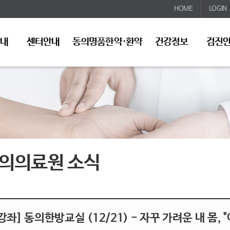
HOME
LOGIN
안내
센터안내
동의명품한약·환약
건강정보
검진
의의료원 소식
강좌] 동의한방교실 (12/21) - 자꾸 가려운 내 몸, 