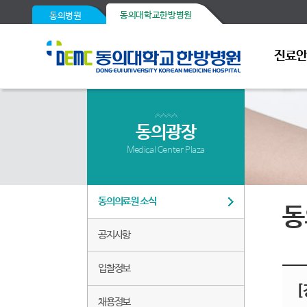
동의대학교한방병원
동의병원
진료
동의광장
Medical Center Plaza
동의의료원 소식
동
공지사항
입찰정보
[
채용정보