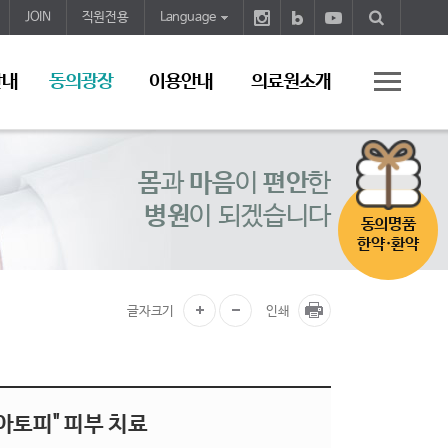
JOIN
직원전용
Language
안내
동의광장
이용안내
의료원소개
몸
과
마음
이
편안
한
병원
이 되겠습니다
동의명품
한약·환약
글자크기
인쇄
"아토피" 피부 치료