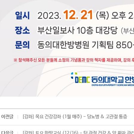
이전글
[강좌] 목요 건강강좌 (1월 매주) - 당뇨병 & 고관절 통증
다음글
[강좌] 토요 한방교실 (12/16) - 턱 관절 건강 & 암 환자 관