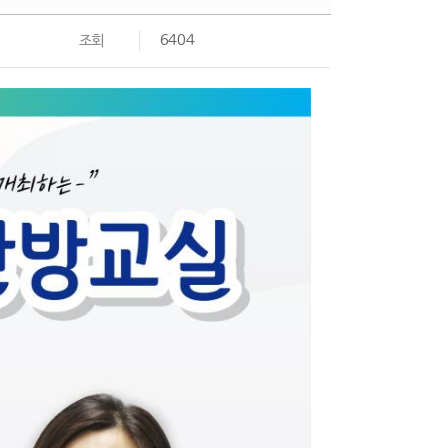
조회
6404