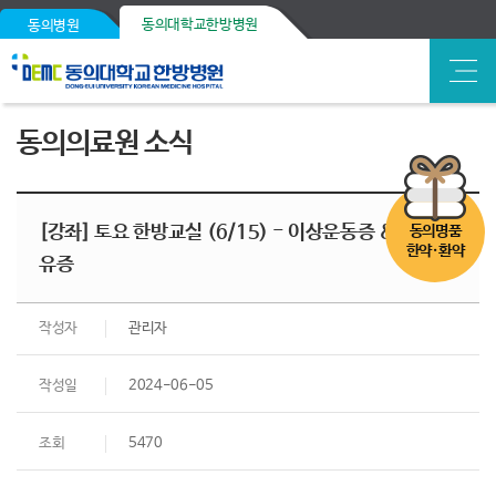
동의대학교한방병원
동의병원
동의의료원 소식
[강좌] 토요 한방교실 (6/15) - 이상운동증 & 중풍 후
동의명품
한약·환약
유증
작성자
관리자
작성일
2024-06-05
조회
5470