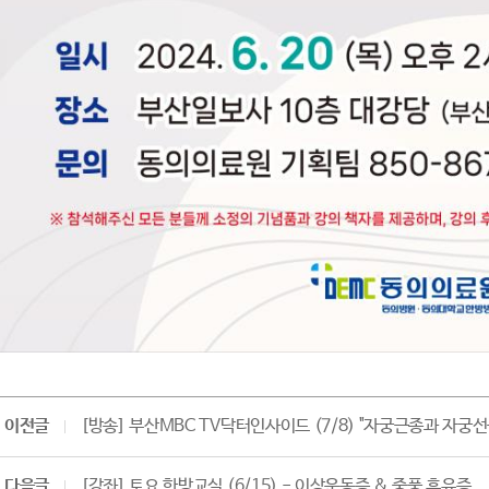
이전글
[방송] 부산MBC TV닥터인사이드 (7/8) "자궁근종과 자궁선
다음글
[강좌] 토요 한방교실 (6/15) - 이상운동증 & 중풍 후유증