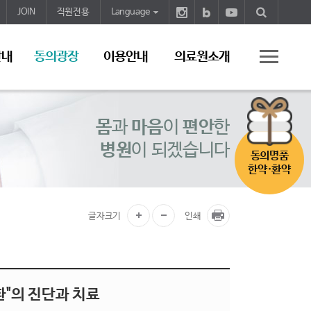
JOIN
직원전용
Language
안내
동의광장
이용안내
의료원소개
몸
과
마음
이
편안
한
병원
이 되겠습니다
동의명품
한약·환약
글자크기
인쇄
질환"의 진단과 치료