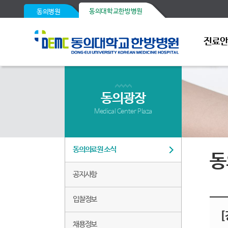
동의대학교한방병원
동의병원
진료
동의광장
Medical Center Plaza
동의의료원 소식
동
공지사항
입찰정보
[
채용정보