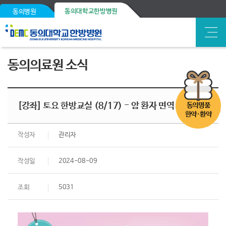
동의대학교한방병원
동의병원
동의의료원 소식
[강좌] 토요 한방교실 (8/17) - 암 환자 면역 & 신경
동의명품
한약·환약
작성자
관리자
작성일
2024-08-09
조회
5031