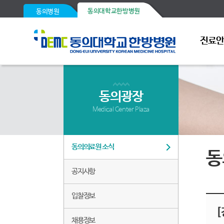
동의대학교한방병원
동의병원
진료
동의광장
Medical Center Plaza
동의의료원 소식
동
공지사항
입찰정보
[
채용정보