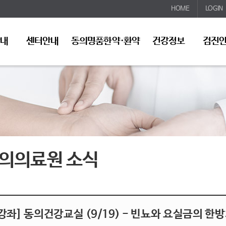
HOME
LOGIN
안내
센터안내
동의명품한약·환약
건강정보
검진
의의료원 소식
강좌] 동의건강교실 (9/19) - 빈뇨와 요실금의 한