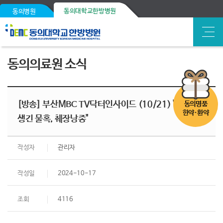
동의대학교한방병원
동의병원
동의의료원 소식
[방송] 부산MBC TV닥터인사이드 (10/21) "내 몸에
동의명품
한약·환약
생긴 물혹, 췌장낭종"
작성자
관리자
작성일
2024-10-17
조회
4116