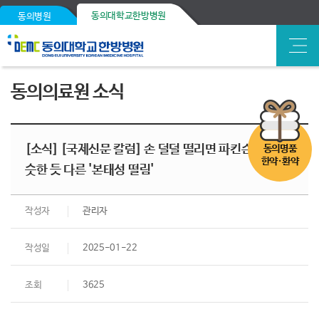
동의대학교한방병원
동의병원
동의의료원 소식
[소식] [국제신문 칼럼] 손 덜덜 떨리면 파킨슨병? 비
동의명품
한약·환약
슷한 듯 다른 '본태성 떨림'
작성자
관리자
작성일
2025-01-22
조회
3625