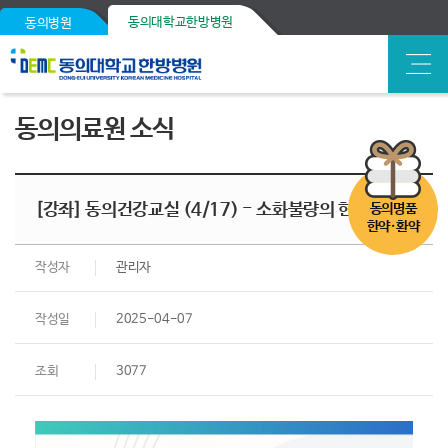
동의대학교한방병원
동의병원
동의의료원 소식
[강좌] 동의건강교실 (4/17) - 소화불량의 한방치료
동의명품
한약·환약
작성자
관리자
작성일
2025-04-07
조회
3077