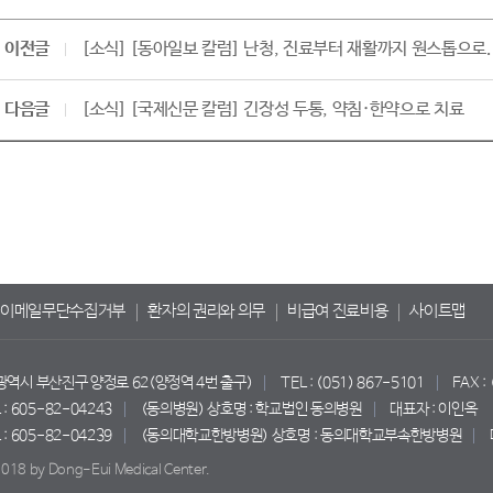
이전글
[소식] [동아일보 칼럼] 난청, 진료부터 재활까지 원스톱으로.
다음글
[소식] [국제신문 칼럼] 긴장성 두통, 약침·한약으로 치료
이메일무단수집거부
환자의 권리와 의무
비급여 진료비용
사이트맵
산광역시 부산진구 양정로 62(양정역 4번 출구)
TEL : (051) 867-5101
FAX :
 605-82-04243
(동의병원) 상호명 : 학교법인 동의병원
대표자 : 이인옥
 605-82-04239
(동의대학교한방병원) 상호명 : 동의대학교부속한방병원
018 by Dong-Eui Medical Center.