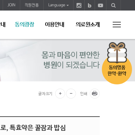
JOIN
직원전용
Language
안내
동의광장
이용안내
의료원소개
몸
과
마음
이
편안
한
병원
이 되겠습니다
동의명품
한약·환약
글자크기
인쇄
피로, 특효약은 꿀잠과 밥심