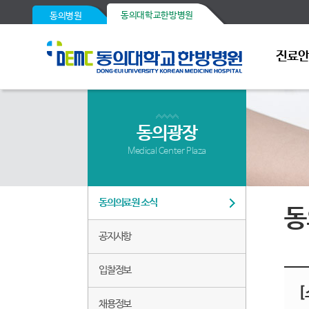
동의대학교한방병원
동의병원
진료
동의광장
Medical Center Plaza
동의의료원 소식
동
공지사항
입찰정보
[
채용정보