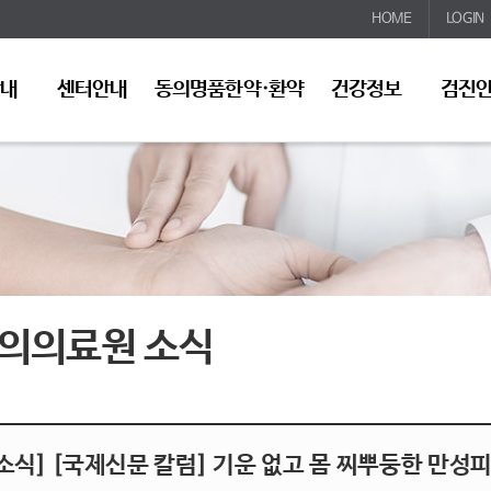
HOME
LOGIN
안내
센터안내
동의명품한약·환약
건강정보
검진
의의료원 소식
소식] [국제신문 칼럼] 기운 없고 몸 찌뿌둥한 만성