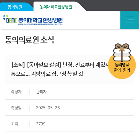
동의대학교한방병원
동의병원
동의의료원 소식
[소식] [동아일보 칼럼] 난청, 진료부터 재활까지 원스
동의명품
한약·환약
톱으로... 지방의료 접근성 높일 것
작성자
관리자
작성일
2025-05-26
조회
2799