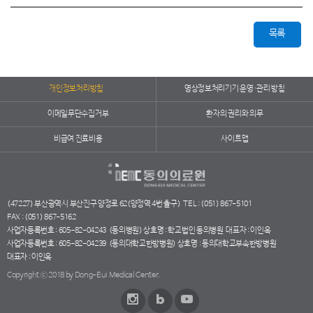
목록
개인정보처리방침
영상정보처리기기 운영·관리 방침
이메일무단수집거부
환자의 권리와 의무
비급여 진료비용
사이트맵
(47227) 부산광역시 부산진구 양정로 62(양정역 4번 출구)
TEL : (051) 867-5101
FAX : (051) 867-5162
사업자등록번호 : 605-82-04243
(동의병원) 상호명 : 학교법인 동의병원
대표자 : 이인옥
사업자등록번호 : 605-82-04239
(동의대학교한방병원) 상호명 : 동의대학교부속한방병원
대표자 : 이인옥
Copyright ⓒ 2018 by Dong-Eui Medical Center.