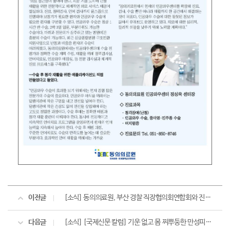
이전글
[소식] 동의의료원, 부산 경찰 직장협의회연합회와 진료협약 체결
다음글
[소식] [국제신문 칼럼] 기운 없고 몸 찌뿌둥한 만성피로, 특효약은 꿀잠과 밥심