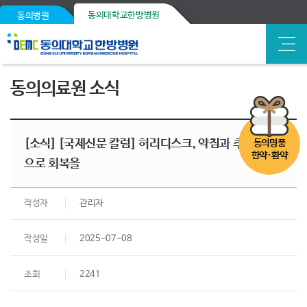
동의대학교한방병원
동의병원
동의의료원 소식
[소식] [국제신문 칼럼] 허리디스크, 약침과 추나요법
동의명품
한약·환약
으로 회복을
작성자
관리자
작성일
2025-07-08
조회
2241