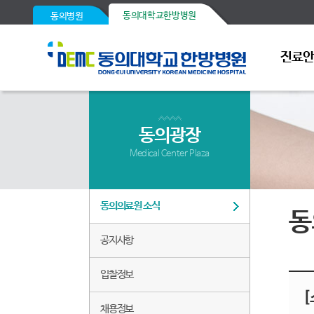
동의대학교한방병원
동의병원
진료
동의광장
Medical Center Plaza
동의의료원 소식
동
공지사항
입찰정보
[
채용정보