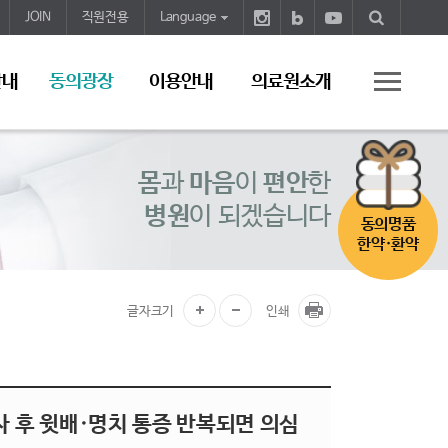
JOIN
직원전용
Language
안내
동의광장
이용안내
의료원소개
몸
과
마음
이
편안
한
병원
이 되겠습니다
동의명품
한약·환약
글자크기
인쇄
식사 후 윗배·명치 통증 반복되면 의심