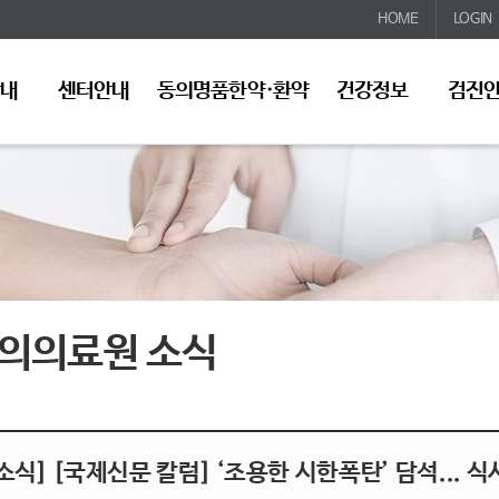
HOME
LOGIN
안내
센터안내
동의명품한약·환약
건강정보
검진
의의료원 소식
소식] [국제신문 칼럼] ‘조용한 시한폭탄’ 담석... 