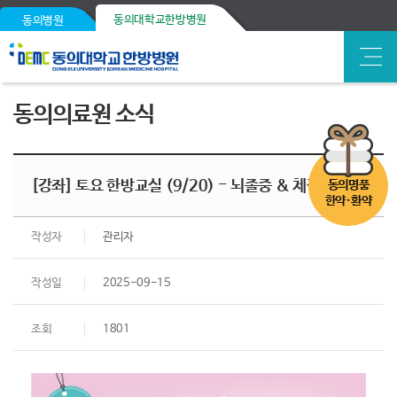
동의대학교한방병원
동의병원
동의의료원 소식
[강좌] 토요 한방교실 (9/20) - 뇌졸중 & 체질건강
동의명품
한약·환약
작성자
관리자
작성일
2025-09-15
조회
1801