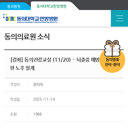
동의대학교한방병원
동의병원
동의의료원 소식
[강좌] 동의건강교실 (11/20) - 뇌졸중 예방과 건강
동의명품
한약·환약
한 노후 설계
작성자
관리자
작성일
2025-11-14
조회
1966