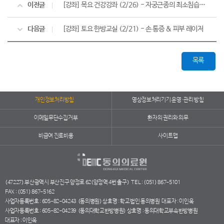
이전글
[강좌] 목요 건강강좌 (2/26) - 자궁근종의 최소침습적 수술치료
다음글
[강좌] 토요 한방교실 (2/21) - 손 통증 & 피부 레이저
목록
개인정보처리방침
영상정보처리기기 운영·관리 방침
이메일무단수집거부
환자의 권리와 의무
비급여 진료비용
사이트맵
(47227) 부산광역시 부산진구 양정로 62(양정역 4번 출구)
TEL : (051) 867-5101
FAX : (051) 867-5162
사업자등록번호 : 605-82-04243
(동의병원) 상호명 : 학교법인 동의병원
대표자 : 이인옥
사업자등록번호 : 605-82-04239
(동의대학교한방병원) 상호명 : 동의대학교부속한방병원
대표자 : 이인옥