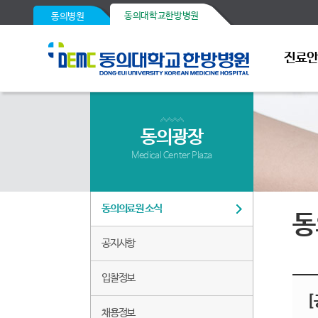
동의대학교한방병원
동의병원
진료
동의광장
Medical Center Plaza
동의의료원 소식
동
공지사항
입찰정보
[
채용정보