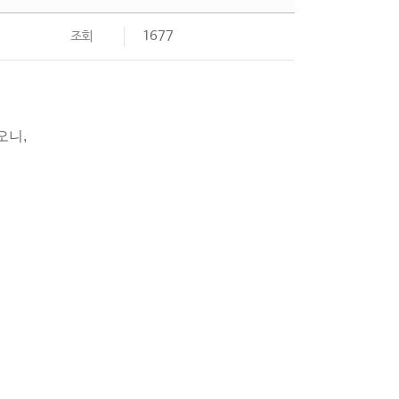
조회
1677
오니,