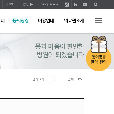
JOIN
직원전용
Language
안내
동의광장
이용안내
의료원소개
몸
과
마음
이
편안
한
병원
이 되겠습니다
동의명품
한약·환약
글자크기
인쇄