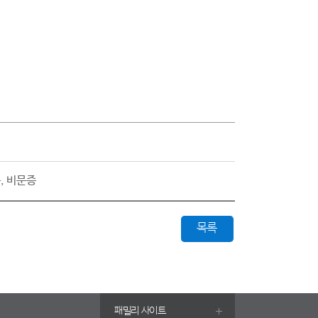
증, 비문증
목록
패밀리 사이트