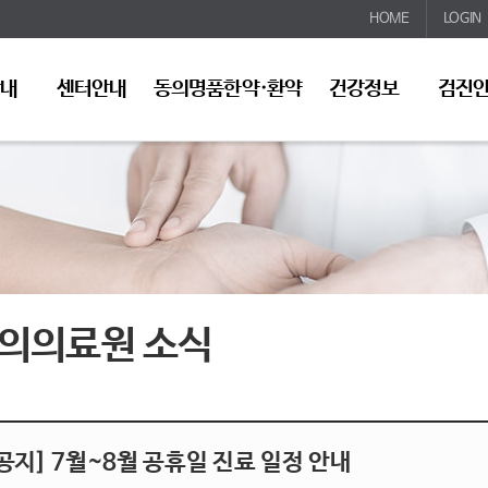
HOME
LOGIN
안내
센터안내
동의명품한약·환약
건강정보
검진
의의료원 소식
공지] 7월~8월 공휴일 진료 일정 안내