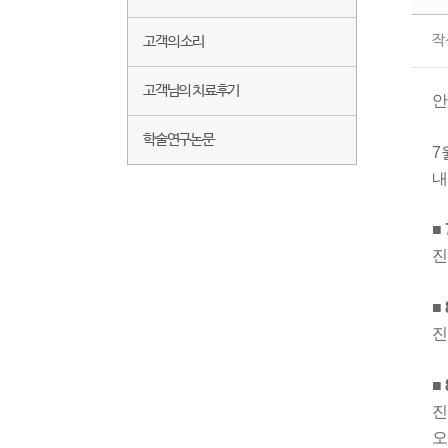
작
고객의 소리
고객님의 치료후기
안
학술연구논문
7
내
■
진
■
진
■
진
오