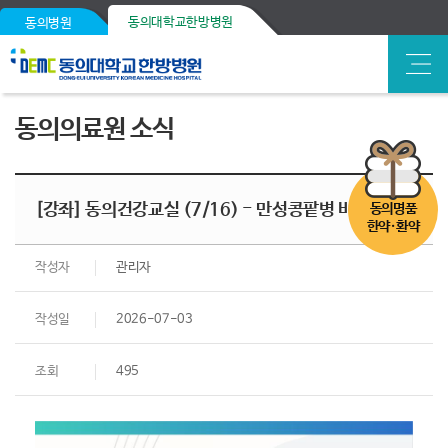
동의대학교한방병원
동의병원
동의의료원 소식
[강좌] 동의건강교실 (7/16) - 만성콩팥병 바로알기
동의명품
한약·환약
작성자
관리자
작성일
2026-07-03
조회
495