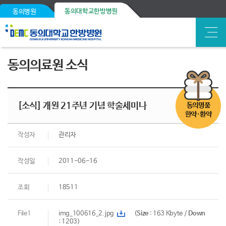
동의대학교한방병원
동의병원
동의의료원 소식
[소식] 개원 21주년 기념 학술세미나
동의명품
한약·환약
작성자
관리자
작성일
2011-06-16
조회
18511
File1
img_100616_2.jpg
(
Size
: 163 Kbyte /
Down
: 1203)